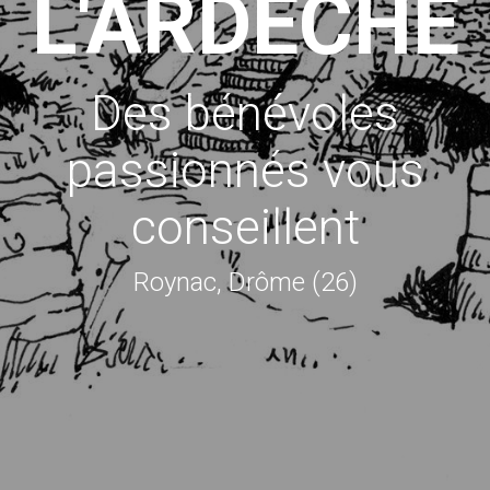
L'ARDÈCHE
Des bénévoles
passionnés vous
conseillent
Roynac, Drôme (26)